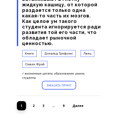
жидкую кашицу, от которой
раздается только одна
какая-то часть их мозгов.
Как целое ум такого
студента игнорируется ради
развития той его части, что
обладает рыночной
ценностью.
Книги
Дональд Трефузис
Лжец
Стивен Фрай
#
жизненные цитаты
,
образование
,
рынок
,
студенты
ЗАКАЗАТЬ ПРИНТ
1
2
3
…
9
Далее