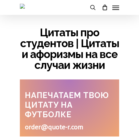
Skip
Menu
to
main
search
content
Цитаты про
студентов | Цитаты
и афоризмы на все
случаи жизни
НАПЕЧАТАЕМ ТВОЮ
ЦИТАТУ НА
ФУТБОЛКЕ
order@quote-r.com