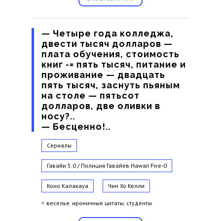
— Четыре года колледжа,
двести тысяч долларов —
плата обучения, стоимость
книг -= пять тысяч, питание и
проживание — двадцать
пять тысяч, заснуть пьяным
на столе — пятьсот
долларов, две оливки в
носу?..
— Бесценно!..
Сериалы
Гавайи 5.0 / Полиция Гавайев
Hawaii Five-0
Коно Калакауа
Чин Хо Келли
#
веселье
,
ироничные цитаты
,
студенты